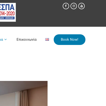
ια
Επικοινωνία
Book Now!