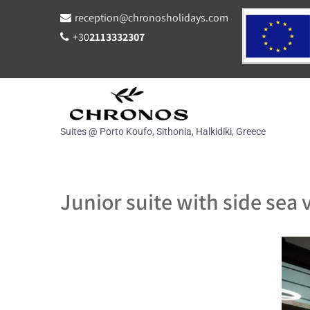
reception@chronosholidays.com
+30
2113332307
Suites @ Porto Koufo, Sithonia, Halkidiki, Greece
Junior suite with side sea 