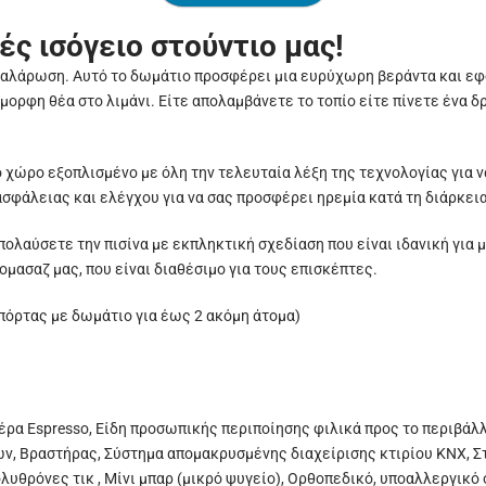
ς ισόγειο στούντιο μας!
χαλάρωση. Αυτό το δωμάτιο προσφέρει μια ευρύχωρη βεράντα και εφό
ορφη θέα στο λιμάνι. Είτε απολαμβάνετε το τοπίο είτε πίνετε ένα δρ
χώρο εξοπλισμένο με όλη την τελευταία λέξη της τεχνολογίας για να
σφάλειας και ελέγχου για να σας προσφέρει ηρεμία κατά τη διάρκεια
απολαύσετε την πισίνα με εκπληκτική σχεδίαση που είναι ιδανική για
μασαζ μας, που είναι διαθέσιμο για τους επισκέπτες.
πόρτας με δωμάτιο για έως 2 ακόμη άτομα)
έρα Espresso, Είδη προσωπικής περιποίησης φιλικά προς το περιβάλ
ν, Βραστήρας, Σύστημα απομακρυσμένης διαχείρισης κτιρίου KNX, 
λυθρόνες τικ , Μίνι μπαρ (μικρό ψυγείο), Ορθοπεδικό, υποαλλεργικό